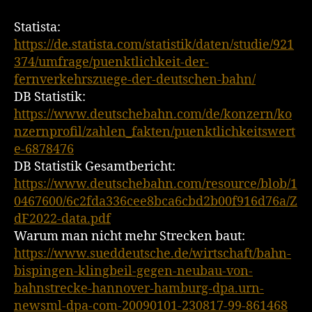
Statista:
https://de.statista.com/statistik/daten/studie/921
374/umfrage/puenktlichkeit-der-
fernverkehrszuege-der-deutschen-bahn/
DB Statistik:
https://www.deutschebahn.com/de/konzern/ko
nzernprofil/zahlen_fakten/puenktlichkeitswert
e-6878476
DB Statistik Gesamtbericht:
https://www.deutschebahn.com/resource/blob/1
0467600/6c2fda336cee8bca6cbd2b00f916d76a/Z
dF2022-data.pdf
Warum man nicht mehr Strecken baut:
https://www.sueddeutsche.de/wirtschaft/bahn-
bispingen-klingbeil-gegen-neubau-von-
bahnstrecke-hannover-hamburg-dpa.urn-
newsml-dpa-com-20090101-230817-99-861468