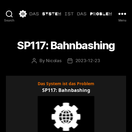
Das
Search
Menu
System
ist
das
SP117: Bahnbashing
Problem
By
Nicolas
2023-12-23
Post
Post
author
date