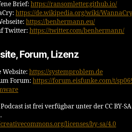
fene Brief:
https://ransomletter.github.io/
aCry:
https://de.wikipedia.org/wiki/WannaCr
ebseite:
https://benhermann.eu/
f Twitter:
https://twitter.com/benhermann/
ite, Forum, Lizenz
 Website:
https://systemproblem.de
zum Forum:
https://forum.eisfunke.com/t/sp06
mware
 Podcast ist frei verfügbar unter der CC BY-SA
.
//creativecommons.org/licenses/by-sa/4.0