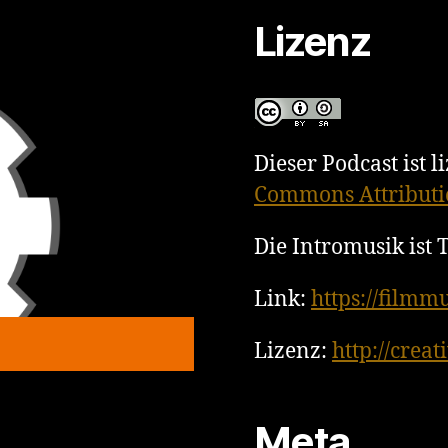
Lizenz
Dieser Podcast ist l
Commons Attributio
Die Intromusik ist
Link:
https://filmm
Lizenz:
http://crea
Meta