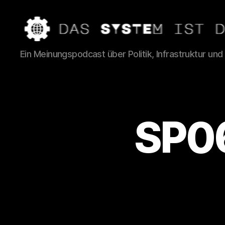
Das
Ein Meinungspodcast über Politik, Infrastruktur und
System
ist
das
Problem
SP0