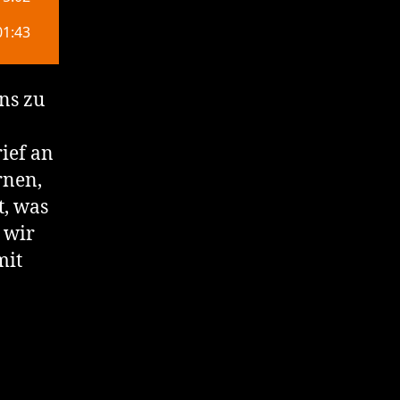
ns zu
ief an
rnen,
t, was
 wir
mit