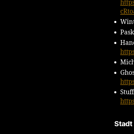
http
cRto
Wint
Pask
Hand
http
Mich
Ghos
http
Stuf
http
Stadt