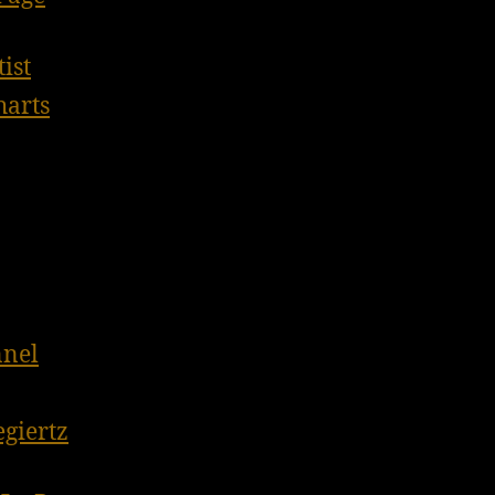
ist
harts
nnel
giertz