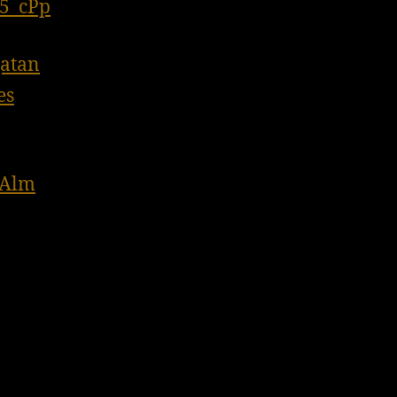
t5_cPp
gatan
es
lAlm