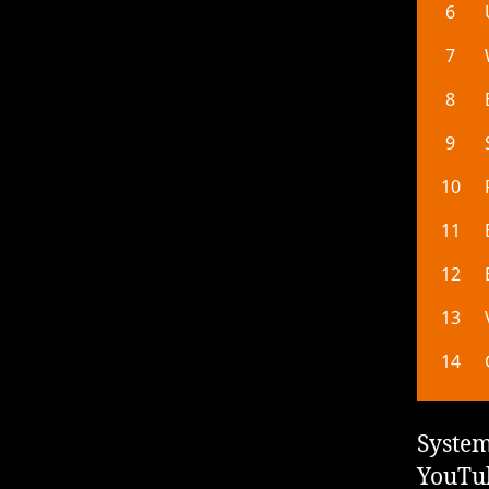
System
YouTub