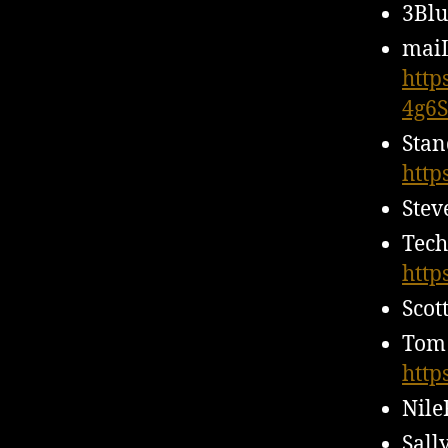
3Bl
mai
htt
4g6
Stan
http
Stev
Tech
http
Scot
Tom 
http
Nile
Sall