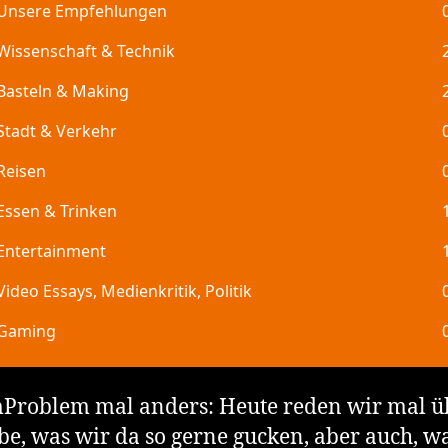
Problem mal anders: Heute reden wir mal ü
e, was wir da so gerne gucken, aber auch, 