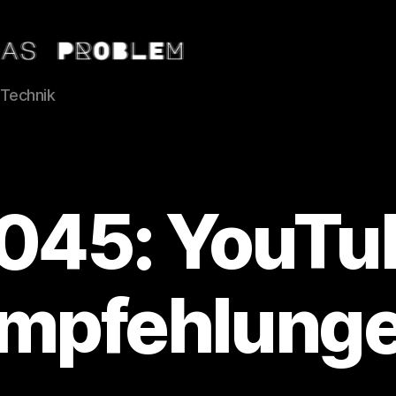
 Technik
045: YouTu
mpfehlung