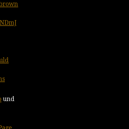
1brown
1NDmJ
uld
ns
o
und
Page