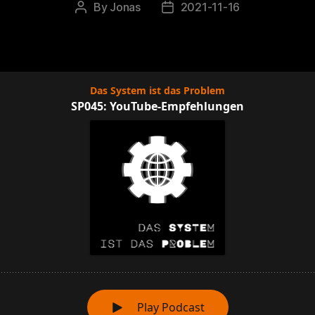
By
Jonas
2021-11-16
Post
Post
author
date