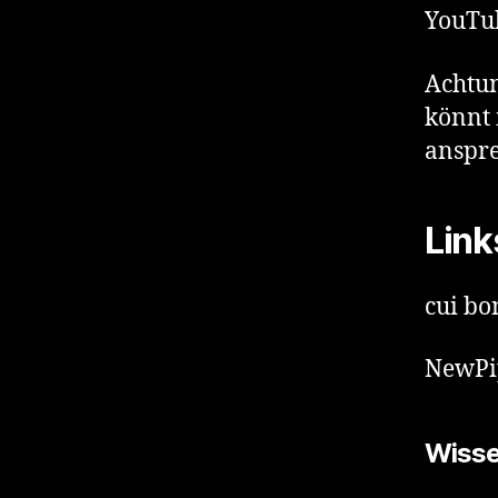
YouTub
Achtun
könnt 
anspr
Link
cui bo
NewPi
Wisse