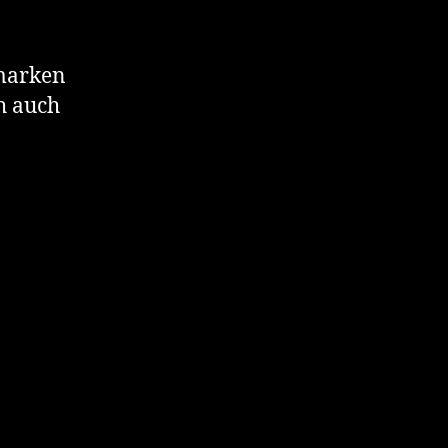
lmarken
h auch