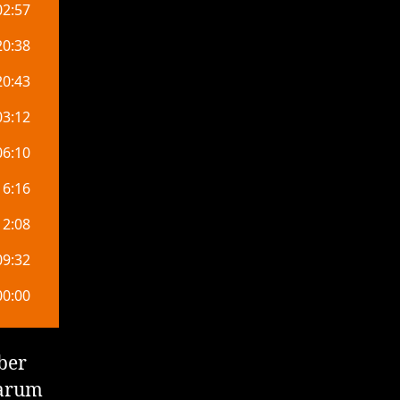
ber
warum