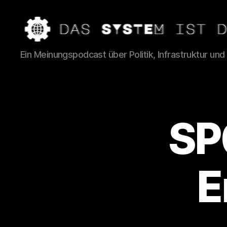
Das
Ein Meinungspodcast über Politik, Infrastruktur und
System
ist
das
Problem
SP
E