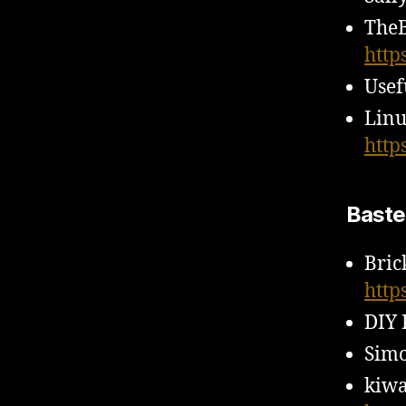
TheB
http
Usef
Linu
http
Baste
Bric
http
DIY 
Simo
kiwa