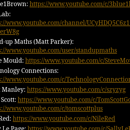
ue1Brown:
https://www.youtube.com/c/3blue
Lab:
ps://www.youtube.com/channel/UCyHDQ5C6z
SerW8g
d-up Maths (Matt Parker):
s://www.youtube.com/user/standupmaths
e Mould:
https://www.youtube.com/c/SteveMo
nology Connections:
s://www.youtube.com/c/TechnologyConnectio
t Manley:
https://www.youtube.com/c/szyzyg
Scott:
https://www.youtube.com/c/TomScottG
s://www.youtube.com/c/tomscottplus
Red:
https://www.youtube.com/c/NileRed
y Le Page:
https://www.youtube.com/c/SallyLe